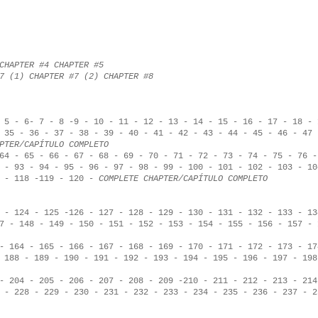
CHAPTER #4
CHAPTER #5
#7 (1)
CHAPTER #7 (2)
CHAPTER #8
-
5
-
6
-
7
-
8
-
9
-
10
-
11
-
12
-
13
-
14
-
15
-
16
-
17
-
18
-
-
35
-
36
-
37
-
38
-
39
-
40
-
41
-
42
-
43
-
44
-
45
-
46
-
47
PTER/CAPÍTULO COMPLETO
64
-
65
-
66
-
67
-
68
-
69
-
70
-
71
-
72
-
73
-
74
-
75
-
76
-
93
-
94
-
95
-
96
-
97
-
98
-
99
-
100
-
101
-
102
-
103
-
10
-
118
-
119
-
120
-
COMPLETE CHAPTER/CAPÍTULO COMPLETO
-
124
-
125
-
126
-
127
-
128
-
129
-
130
-
131
-
132
-
133
-
13
7
-
148
-
149
-
150
-
151
-
152
-
153
-
154
-
155
-
156
-
157
-
-
164
-
165
-
166
-
167
-
168
-
169
-
170
-
171
-
172
-
173
-
17
-
188
-
189
-
190
-
191
-
192
-
193
-
194
- 1
95
-
196
-
197
-
198
-
204
-
205
-
206
-
207
-
208
-
209
-
210
-
211
-
212
-
213
-
214
-
228
-
229
-
230
-
231
-
232
-
233
-
234
-
235
-
236
-
237
-
2