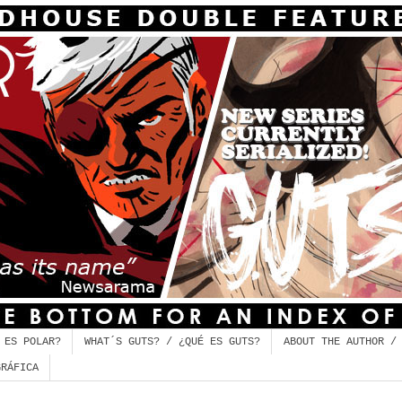
 ES POLAR?
WHAT´S GUTS? / ¿QUÉ ES GUTS?
ABOUT THE AUTHOR /
GRÁFICA