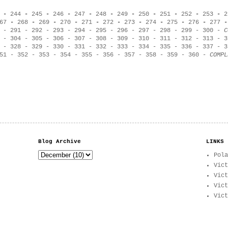
-
244
-
245
-
246
-
247
-
248
-
249
-
250
-
251
-
252
-
253
-
2
67
-
268
-
269
-
270
-
271
-
272
-
273
-
274
-
275
-
276
-
277
-
291
-
292
-
293
-
294
-
295
-
296
-
297
-
298
-
299
-
300
-
C
-
304
-
305
-
306
-
307
-
308
-
309
-
310
-
311
-
312
-
313
-
3
-
328
-
329
-
330
-
331
-
332
-
333
-
334
-
335
-
336
-
337
-
3
51
-
352
-
353
-
354
-
355
-
356
-
357
-
358
-
359
-
360
-
COMPL
Blog Archive
LINKS
Pola
Vict
Vict
Vict
Vict