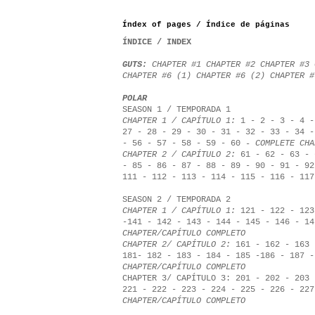
Índex of pages / Índice de páginas
ÍNDICE / INDEX
GUTS:
CHAPTER #1
CHAPTER #2
CHAPTER #3
CHAPTER #6 (1)
CHAPTER #6 (2)
CHAPTER 
POLAR
SEASON 1 / TEMPORADA 1
CHAPTER 1 / CAPÍTULO 1:
1
-
2
-
3
-
4
27
-
28
-
29
-
30
-
31
-
32
-
33
-
34
-
56
-
57
-
58
-
59
-
60
-
COMPLETE CHA
CHAPTER 2 / CAPÍTULO 2:
61
-
62
-
63
-
-
85
-
86
-
87
-
88
-
89
-
90
-
91
-
92
111
-
112
-
113
-
114
-
115
-
116
-
117
SEASON 2 / TEMPORADA 2
CHAPTER 1 / CAPÍTULO 1:
121
-
122
-
123
-
141
-
142
-
143
-
144
-
145
-
146
-
14
CHAPTER/CAPÍTULO COMPLETO
CHAPTER 2/ CAPÍTULO 2:
161
-
162
-
163
181
-
182
-
183
-
184
-
185
-
186
-
187
CHAPTER/CAPÍTULO COMPLETO
CHAPTER 3/ CAPÍTULO 3:
201
-
202
-
203
221
-
222
-
223
-
224
-
225
-
226
-
227
CHAPTER/CAPÍTULO COMPLETO